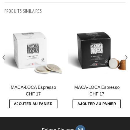
produit
PRODUITS SIMILAIRES
a
plusieurs
variations.
Les
options
peuvent
être
choisies
sur
la
MACA-LOCA Espresso
MACA-LOCA Espresso
page
CHF
17
CHF
17
du
AJOUTER AU PANIER
AJOUTER AU PANIER
produit