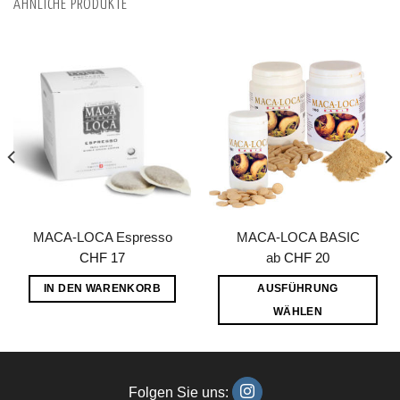
ÄHNLICHE PRODUKTE
weist
mehrere
Varianten
auf.
Die
Optionen
können
auf
der
Produktseite
MACA-LOCA Espresso
MACA-LOCA BASIC
gewählt
CHF
17
ab
CHF
20
werden
IN DEN WARENKORB
AUSFÜHRUNG
WÄHLEN
Dieses
Produkt
weist
Folgen Sie uns: